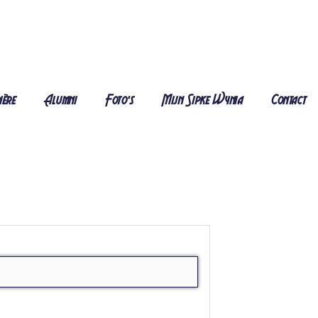
ière
Alumni
Foto's
Mijn Sipke Wynia
Contact